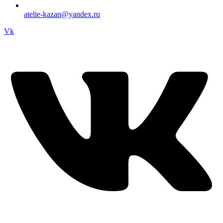
atelie-kazan@yandex.ru
Vk