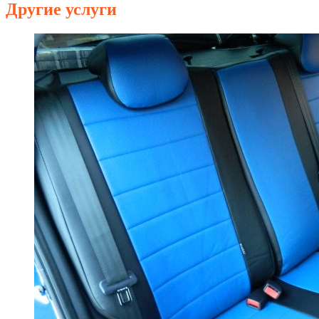
Другие услуги
гарантирует длительный результат
не способствует уменьшению количества наполнителя
не требует от вас никаких временных и трудовых затрат.
Осуществить химчистку пуховиков и курток в Казани можно
в любом районе города — сеть наших химчисток включает в
себя более 10 заведений. Обратившись к нам, вы:
получите пуховик обратно в короткие сроки
не заметите на ней былых загрязнений
сэкономите свой бюджет благодаря низким ценам
не будете беспокоиться о ее сохранности.
Многие химчистки требуют снимать меховую отделку с
пуховиков. Наши специалисты занимаются также и чисткой
меха, поэтому не потребуют от вас подобных манипуляций.
Сколько стоит химчистка пуховиков и
курток в Казани в ателье “Профи
Мастер”?
У нас вы можете вернуть своей верхней былую чистоту.