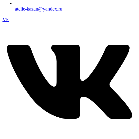
atelie-kazan@yandex.ru
Vk