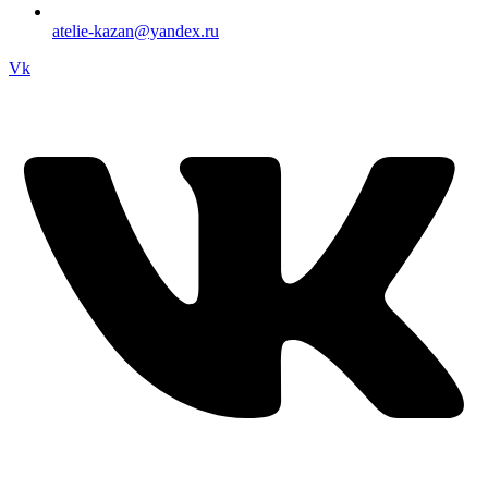
atelie-kazan@yandex.ru
Vk