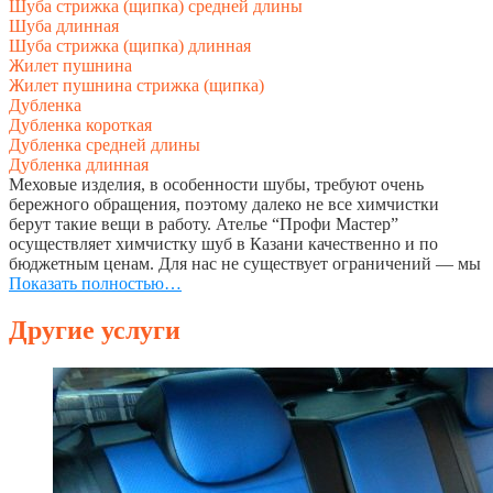
Шуба стрижка (щипка) средней длины
Шуба длинная
Шуба стрижка (щипка) длинная
Жилет пушнина
Жилет пушнина стрижка (щипка)
Дубленка
Дубленка короткая
Дубленка средней длины
Дубленка длинная
Меховые изделия, в особенности шубы, требуют очень
бережного обращения, поэтому далеко не все химчистки
берут такие вещи в работу. Ателье “Профи Мастер”
осуществляет химчистку шуб в Казани качественно и по
бюджетным ценам. Для нас не существует ограничений — мы
беремся за работу любой сложности.
Показать полностью…
Услуги химчистки шуб
Другие услуги
В наших химчистках в Казани можно осуществить химчистку
шуб и прочих вещей по следующим расценкам:
мутон — от 910 руб.
другой мех — от 1410 руб.
шапка/воротник/манжеты — от 200 руб.