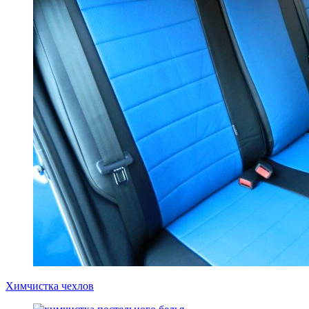
одежда из ткани на натуральном меху — от 840 руб.
Окончательная стоимость химчистки зависит от размера
изделия и вида меха. Возможна очистка искусственных
меховых шуб.
Химчистка шуб и прочих изделий позволяет поддерживать их
чистоту и отличный внешний вид — ведь постирать их
бытовых условиях крайне сложно. А благодаря удобному
расположению наших ателье во всех районах Казани и их
рабочему графику без перерывов и выходных доставить их в
химчистку не составит труда. Обработанное изделие вернется
к вам в самые короткие сроки.
Химчистки “Профи Мастер” в Казани гарантируют
качественную очистку и полную сохранность
предоставляемых шуб и прочих меховых вещей. Мы
используем самые современные средства и надежное
оборудование.
Химчистка чехлов