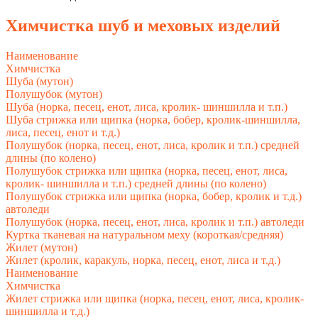
Химчистка шуб и меховых изделий
Наименование
Химчистка
Шуба (мутон)
Полушубок (мутон)
Шуба (норка, песец, енот, лиса, кролик- шиншилла и т.п.)
Шуба стрижка или щипка (норка, бобер, кролик-шиншилла,
лиса, песец, енот и т.д.)
Полушубок (норка, песец, енот, лиса, кролик и т.п.) средней
длины (по колено)
Полушубок стрижка или щипка (норка, песец, енот, лиса,
кролик- шиншилла и т.п.) средней длины (по колено)
Полушубок стрижка или щипка (норка, бобер, кролик и т.д.)
автоледи
Полушубок (норка, песец, енот, лиса, кролик и т.п.) автоледи
Куртка тканевая на натуральном меху (короткая/средняя)
Жилет (мутон)
Жилет (кролик, каракуль, норка, песец, енот, лиса и т.д.)
Наименование
Химчистка
Жилет стрижка или щипка (норка, песец, енот, лиса, кролик-
шиншилла и т.д.)