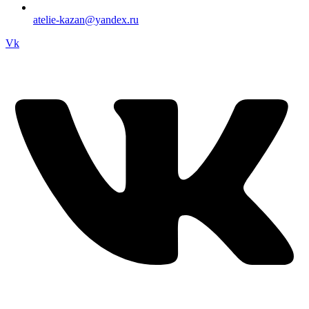
atelie-kazan@yandex.ru
Vk