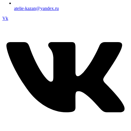
atelie-kazan@yandex.ru
Vk