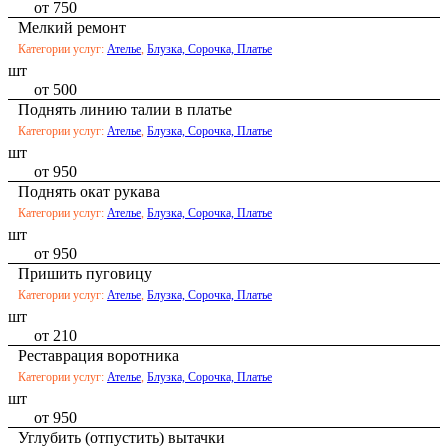
от 750
Мелкий ремонт
Категории услуг:
Ателье
,
Блузка, Сорочка, Платье
шт
от 500
Поднять линию талии в платье
Категории услуг:
Ателье
,
Блузка, Сорочка, Платье
шт
от 950
Поднять окат рукава
Категории услуг:
Ателье
,
Блузка, Сорочка, Платье
шт
от 950
Пришить пуговицу
Категории услуг:
Ателье
,
Блузка, Сорочка, Платье
шт
от 210
Реставрация воротника
Категории услуг:
Ателье
,
Блузка, Сорочка, Платье
шт
от 950
Углубить (отпустить) вытачки