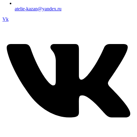
atelie-kazan@yandex.ru
Vk