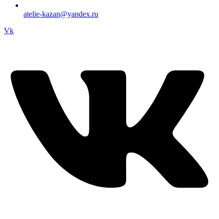
atelie-kazan@yandex.ru
Vk